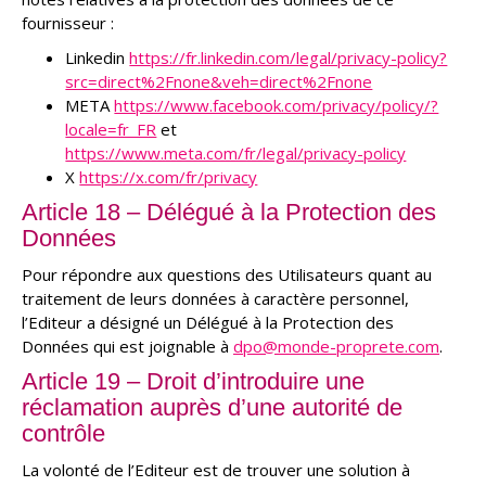
fournisseur :
Linkedin
https://fr.linkedin.com/legal/privacy-policy?
src=direct%2Fnone&veh=direct%2Fnone
META
https://www.facebook.com/privacy/policy/?
locale=fr_FR
et
https://www.meta.com/fr/legal/privacy-policy
X
https://x.com/fr/privacy
Article 18 – Délégué à la Protection des
Données
Pour répondre aux questions des Utilisateurs quant au
traitement de leurs données à caractère personnel,
l’Editeur a désigné un Délégué à la Protection des
Données qui est joignable à
dpo@monde-proprete.com
.
Article 19 – Droit d’introduire une
réclamation auprès d’une autorité de
contrôle
La volonté de l’Editeur est de trouver une solution à