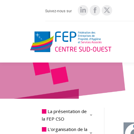
Suivez-nous sur
LinkedIn
Facebook
X
page
page
page
opens
opens
opens
in
in
in
new
new
new
window
window
window
La présentation de
la FEP CSO
L’organisation de la