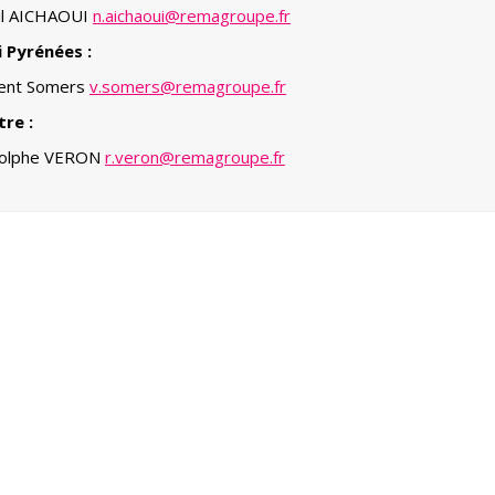
il AICHAOUI
n.aichaoui@remagroupe.fr
i Pyrénées :
cent Somers
v.somers@remagroupe.fr
tre :
olphe VERON
r.veron@remagroupe.fr