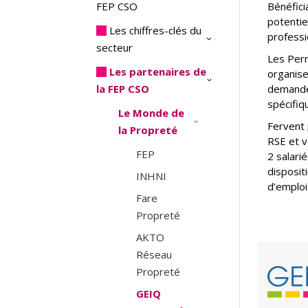
FEP CSO
Bénéfici
potentie
Les chiffres-clés du
professi
secteur
Les Per
Les partenaires de
organise
la FEP CSO
demandes
spécifiq
Le Monde de
Fervent 
la Propreté
RSE et v
FEP
2 salari
disposit
INHNI
d’emploi
Fare
Propreté
AKTO
Réseau
Propreté
GEIQ