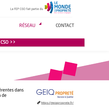
La FEP CSO fait partie du
RÉSEAU
CONTACT
 CSO >>
érentes dans
n de
https://geiqproprete.fr/