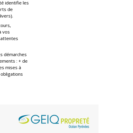
 identifie les
urts de
ivers).
ours,
à vos
 attentes
vos démarches
tements : + de
es mises à
 obligations