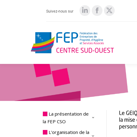
Suivez-nous sur
LinkedIn
Facebook
X
page
page
page
opens
opens
opens
in
in
in
new
new
new
window
window
window
La présentation de
Le GEI
la mise
la FEP CSO
personn
L’organisation de la