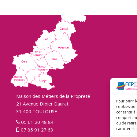
Maison des Métiers de la Propreté
Pour offrir 
21 Avenue DIdier Daurat
cookies pou
31 400 TOULOUSE
consentir à
comportement
05 61 20 48 84
ou de retire
caractéristi
07 85 91 27 63