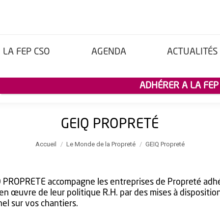
LA FEP CSO
AGENDA
ACTUALITÉS
ADHÉRER A LA FEP
GEIQ PROPRETÉ
Vous êtes ici :
Accueil
Le Monde de la Propreté
GEIQ Propreté
Q PROPRETE accompagne les entreprises de Propreté adh
 en œuvre de leur politique R.H. par des mises à dispositio
el sur vos chantiers.